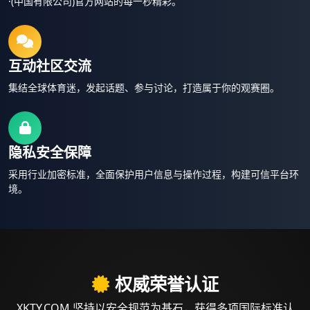
·(中国有限公司)官方网站的每一秒精彩。
互动社区交流
集结全球体育迷，发起话题、参与讨论，打造属于你的观赛圈。
隐私安全保障
采用行业加密标准，全面保护用户信息与操作过程，构建可信平台环
境。
权威荣誉认证
XKTY.COM 坚持以安全规范为基石，获得多项国际标准认