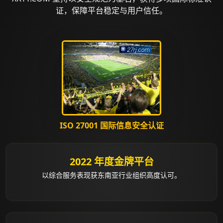
证，保障平台稳定与用户信任。
ISO 27001 国际信息安全认证
2022 年度金牌平台
以综合服务表现获东南亚行业组织高度认可。