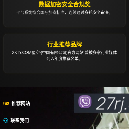
数据加密安全合规奖
平台系统符合国际加密标准，连续通过多轮安全审查。
行业推荐品牌
XKTY.COM星空·(中国有限公司)官方网站 曾被多家行业媒体
列入年度推荐名单。
推荐网站
联系我们